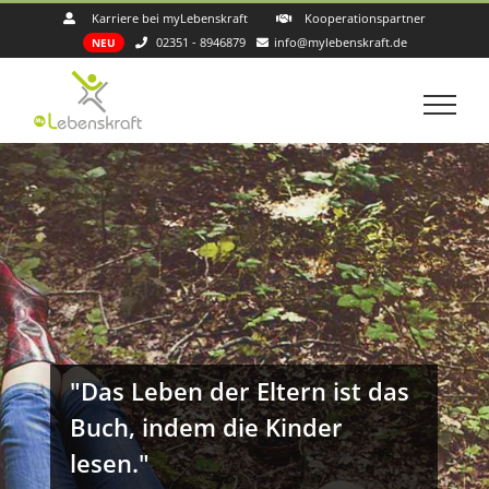
Zum
Karriere bei myLebenskraft
Kooperationspartner
Inhalt
02351 - 8946879
info@mylebenskraft.de
NEU
springen
"Das Leben der Eltern ist das
Buch, indem die Kinder
lesen."