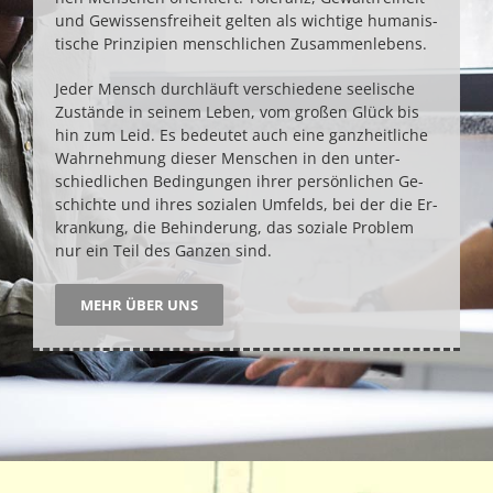
und Ge­wissens­frei­heit gelten als wich­tige humanis­
tische Prinzi­pien mensch­lichen Zusammen­lebens.
Jeder Mensch durch­läuft verschie­dene see­lische
Zustände in seinem Leben, vom großen Glück bis
hin zum Leid. Es bedeutet auch eine ganz­heit­liche
Wahr­nehmung die­ser Menschen in den unter­
schied­lichen Bedin­gun­gen ihrer persön­lichen Ge­
schichte und ihres sozialen Umfelds, bei der die Er­
kran­kung, die Be­hin­derung, das soziale Problem
nur ein Teil des Ganzen sind.
MEHR ÜBER UNS