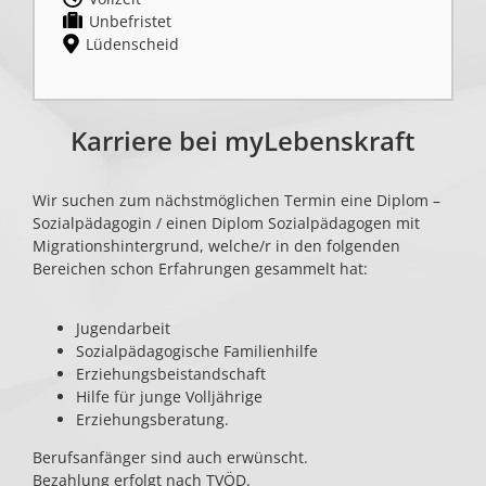
Unbefristet
Lüdenscheid
Karriere bei myLebenskraft
Wir suchen zum nächst­möglichen Termin eine Diplom –
Sozial­pädagogin / einen Diplom Sozial­pädagogen mit
Migrations­hintergrund, welche/r in den folgen­den
Bereichen schon Er­fahrungen gesammelt hat:
Jugen­darbeit
Sozial­pädago­gische Familien­hilfe
Erziehungs­beistandschaft
Hilfe für junge Volljährige
Erziehungs­beratung.
Berufs­anfänger sind auch erwünscht.
Bezahlung erfolgt nach TVÖD.