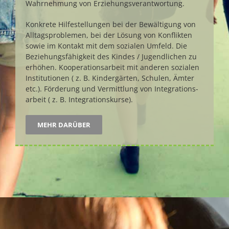
Wahr­nehmung von Er­ziehungs­verant­wortung.
Konkrete Hilfe­stel­lungen bei der Bewäl­tigung von
Alltags­pro­blemen, bei der Lösung von Konflikten
sowie im Kon­takt mit dem sozialen Umfeld. Die
Beziehungs­fähig­keit des Kindes / Jugend­lichen zu
erhöhen. Koo­perations­arbeit mit anderen sozialen
Insti­tutionen ( z. B. Kinder­gärten, Schulen, Ämter
etc.). Förderung und Vermitt­lung von Integrations­
arbeit ( z. B. Integrations­kurse).
MEHR DARÜBER